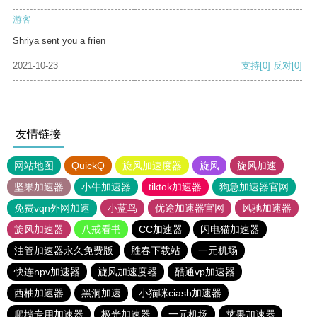
游客
Shriya sent you a frien
2021-10-23
支持
[0]
反对
[0]
友情链接
网站地图
QuickQ
旋风加速度器
旋风
旋风加速
坚果加速器
小牛加速器
tiktok加速器
狗急加速器官网
免费vqn外网加速
小蓝鸟
优途加速器官网
风驰加速器
旋风加速器
八戒看书
CC加速器
闪电猫加速器
油管加速器永久免费版
胜春下载站
一元机场
快连npv加速器
旋风加速度器
酷通vp加速器
西柚加速器
黑洞加速
小猫咪ciash加速器
爬墙专用加速器
极光加速器
一元机场
苹果加速器