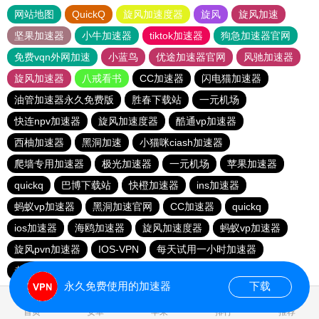
网站地图
QuickQ
旋风加速度器
旋风
旋风加速
坚果加速器
小牛加速器
tiktok加速器
狗急加速器官网
免费vqn外网加速
小蓝鸟
优途加速器官网
风驰加速器
旋风加速器
八戒看书
CC加速器
闪电猫加速器
油管加速器永久免费版
胜春下载站
一元机场
快连npv加速器
旋风加速度器
酷通vp加速器
西柚加速器
黑洞加速
小猫咪ciash加速器
爬墙专用加速器
极光加速器
一元机场
苹果加速器
quickq
巴博下载站
快橙加速器
ins加速器
蚂蚁vp加速器
黑洞加速官网
CC加速器
quickq
ios加速器
海鸥加速器
旋风加速度器
蚂蚁vp加速器
旋风pvn加速器
IOS-VPN
每天试用一小时加速器
老王vnp
芒果加速器
蚂蚁vp加速器
9CZK下载站
永久免费使用的加速器
下载
0.174509s
首页
安卓
苹果
排行
推荐