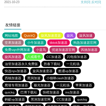
2021-10-23
支持
[0]
反对
[0]
友情链接
网站地图
QuickQ
旋风加速度器
旋风
旋风加速
坚果加速器
小牛加速器
tiktok加速器
狗急加速器官网
免费vqn外网加速
小蓝鸟
优途加速器官网
风驰加速器
旋风加速器
八戒看书
CC加速器
闪电猫加速器
油管加速器永久免费版
胜春下载站
一元机场
快连npv加速器
旋风加速度器
酷通vp加速器
西柚加速器
黑洞加速
小猫咪ciash加速器
爬墙专用加速器
极光加速器
一元机场
苹果加速器
quickq
巴博下载站
快橙加速器
ins加速器
蚂蚁vp加速器
黑洞加速官网
CC加速器
quickq