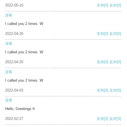
2022-05-10
支持
[0]
反对
[0]
游客
I called you 2 times. W
2022-04-26
支持
[0]
反对
[0]
游客
I called you 2 times. W
2022-04-20
支持
[0]
反对
[0]
游客
I called you 2 times. W
2022-04-03
支持
[0]
反对
[0]
游客
Hello, Greetings fr
2022-02-27
支持
[0]
反对
[0]