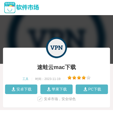
速蛙云mac下载
工具
|
时间：2023-11-19
|
安卓下载
苹果下载
PC下载
安卓市场，安全绿色