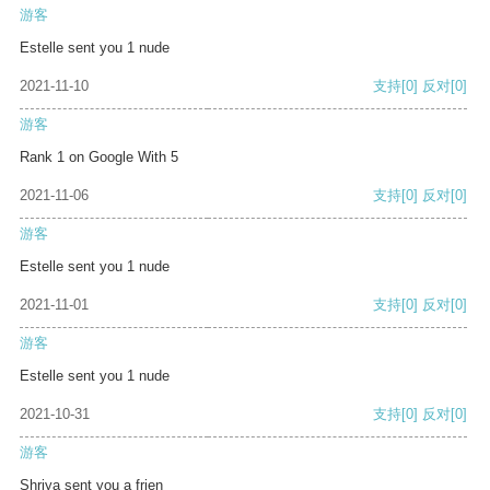
游客
Estelle sent you 1 nude
2021-11-10
支持
[0]
反对
[0]
游客
Rank 1 on Google With 5
2021-11-06
支持
[0]
反对
[0]
游客
Estelle sent you 1 nude
2021-11-01
支持
[0]
反对
[0]
游客
Estelle sent you 1 nude
2021-10-31
支持
[0]
反对
[0]
游客
Shriya sent you a frien