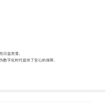
性日益突显。
为数字化时代提供了安心的保障。