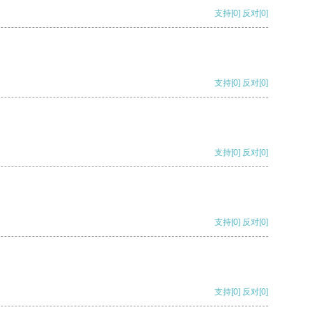
支持
[0]
反对
[0]
支持
[0]
反对
[0]
支持
[0]
反对
[0]
支持
[0]
反对
[0]
支持
[0]
反对
[0]