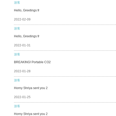
游客
Hello, Greetings fr
2022-02-09
游客
Hello, Greetings fr
2022-01-31
游客
BREAKING! Portable CO2
2022-01-28
游客
Horny Shriya sent you 2
2022-01-25
游客
Horny Shriya sent you 2