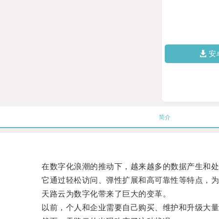
安
简介
在数字化浪潮的推动下，越来越多的数据产生和处理
它通过轻松访问、弹性扩展和高可靠性等特点，为
天路云为数字化带来了巨大的变革。
以前，个人和企业需要自己购买、维护和升级大量