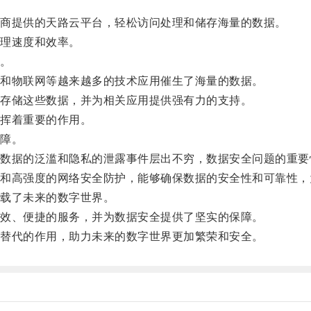
商提供的天路云平台，轻松访问处理和储存海量的数据。
理速度和效率。
。
和物联网等越来越多的技术应用催生了海量的数据。
存储这些数据，并为相关应用提供强有力的支持。
挥着重要的作用。
障。
据的泛滥和隐私的泄露事件层出不穷，数据安全问题的重要
高强度的网络安全防护，能够确保数据的安全性和可靠性，
载了未来的数字世界。
效、便捷的服务，并为数据安全提供了坚实的保障。
替代的作用，助力未来的数字世界更加繁荣和安全。