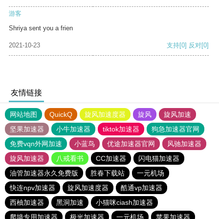
游客
Shriya sent you a frien
2021-10-23
支持
[0]
反对
[0]
友情链接
网站地图
QuickQ
旋风加速度器
旋风
旋风加速
坚果加速器
小牛加速器
tiktok加速器
狗急加速器官网
免费vqn外网加速
小蓝鸟
优途加速器官网
风驰加速器
旋风加速器
八戒看书
CC加速器
闪电猫加速器
油管加速器永久免费版
胜春下载站
一元机场
快连npv加速器
旋风加速度器
酷通vp加速器
西柚加速器
黑洞加速
小猫咪ciash加速器
爬墙专用加速器
极光加速器
一元机场
苹果加速器