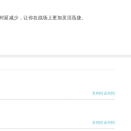
时延减少，让你在战场上更加灵活迅捷。
支持
[0]
反对
[0]
支持
[0]
反对
[0]