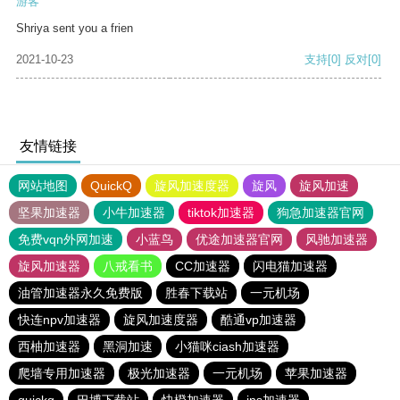
游客
Shriya sent you a frien
2021-10-23
支持
[0]
反对
[0]
友情链接
网站地图
QuickQ
旋风加速度器
旋风
旋风加速
坚果加速器
小牛加速器
tiktok加速器
狗急加速器官网
免费vqn外网加速
小蓝鸟
优途加速器官网
风驰加速器
旋风加速器
八戒看书
CC加速器
闪电猫加速器
油管加速器永久免费版
胜春下载站
一元机场
快连npv加速器
旋风加速度器
酷通vp加速器
西柚加速器
黑洞加速
小猫咪ciash加速器
爬墙专用加速器
极光加速器
一元机场
苹果加速器