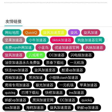
友情链接
网站地图
QuickQ
旋风加速度器
旋风
旋风加速
坚果加速器
小牛加速器
tiktok加速器
狗急加速器官网
免费vqn外网加速
小蓝鸟
优途加速器官网
风驰加速器
旋风加速器
八戒看书
CC加速器
闪电猫加速器
油管加速器永久免费版
胜春下载站
一元机场
快连npv加速器
旋风加速度器
酷通vp加速器
西柚加速器
黑洞加速
小猫咪ciash加速器
爬墙专用加速器
极光加速器
一元机场
苹果加速器
quickq
巴博下载站
快橙加速器
ins加速器
蚂蚁vp加速器
黑洞加速官网
CC加速器
quickq
ios加速器
海鸥加速器
旋风加速度器
蚂蚁vp加速器