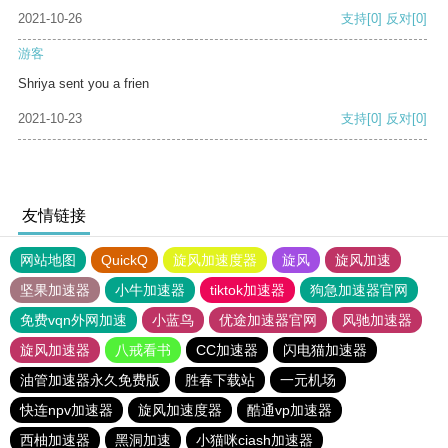
2021-10-26
支持
[0]
反对
[0]
游客
Shriya sent you a frien
2021-10-23
支持
[0]
反对
[0]
友情链接
网站地图
QuickQ
旋风加速度器
旋风
旋风加速
坚果加速器
小牛加速器
tiktok加速器
狗急加速器官网
免费vqn外网加速
小蓝鸟
优途加速器官网
风驰加速器
旋风加速器
八戒看书
CC加速器
闪电猫加速器
油管加速器永久免费版
胜春下载站
一元机场
快连npv加速器
旋风加速度器
酷通vp加速器
西柚加速器
黑洞加速
小猫咪ciash加速器