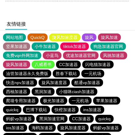
友情链接
网站地图
QuickQ
旋风加速度器
旋风
旋风加速
坚果加速器
小牛加速器
tiktok加速器
狗急加速器官网
免费vqn外网加速
小蓝鸟
优途加速器官网
风驰加速器
旋风加速器
八戒看书
CC加速器
闪电猫加速器
油管加速器永久免费版
胜春下载站
一元机场
快连npv加速器
旋风加速度器
酷通vp加速器
西柚加速器
黑洞加速
小猫咪ciash加速器
爬墙专用加速器
极光加速器
一元机场
苹果加速器
quickq
巴博下载站
快橙加速器
ins加速器
蚂蚁vp加速器
黑洞加速官网
CC加速器
quickq
ios加速器
海鸥加速器
旋风加速度器
蚂蚁vp加速器